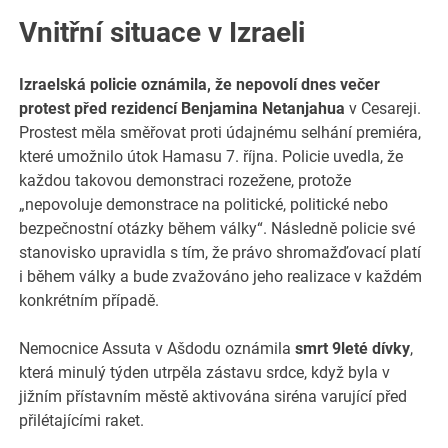
Vnitřní situace v Izraeli
Izraelská policie oznámila, že nepovolí dnes večer
protest před rezidencí Benjamina Netanjahua
v Cesareji.
Prostest měla směřovat proti údajnému selhání premiéra,
které umožnilo útok Hamasu 7. října. Policie uvedla, že
každou takovou demonstraci rozežene, protože
„nepovoluje demonstrace na politické, politické nebo
bezpečnostní otázky během války“. Následně policie své
stanovisko upravidla s tím, že právo shromažďovací platí
i během války a bude zvažováno jeho realizace v každém
konkrétním případě.
Nemocnice Assuta v Ašdodu oznámila
smrt 9leté dívky
,
která minulý týden utrpěla zástavu srdce, když byla v
jižním přístavním městě aktivována siréna varující před
přilétajícími raket.