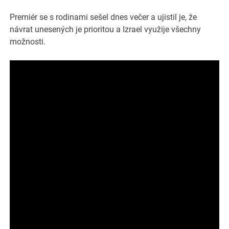
Premiér se s rodinami sešel dnes večer a ujistil je, že
návrat unesených je prioritou a Izrael využije všechny
možnosti.