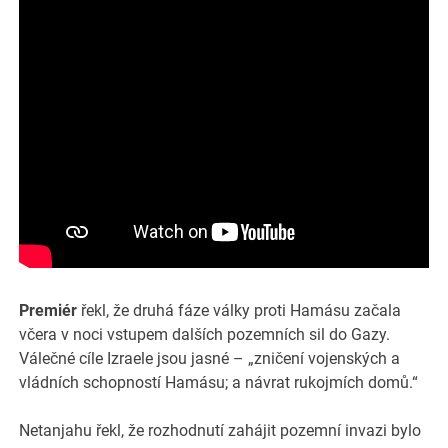
Premiér
řekl, že druhá fáze války proti Hamásu začala
včera v noci vstupem dalších pozemních sil do Gazy.
Válečné cíle Izraele jsou jasné – „zničení vojenských a
vládních schopností Hamásu; a návrat rukojmích domů.“
Netanjahu řekl, že rozhodnutí zahájit pozemní invazi bylo