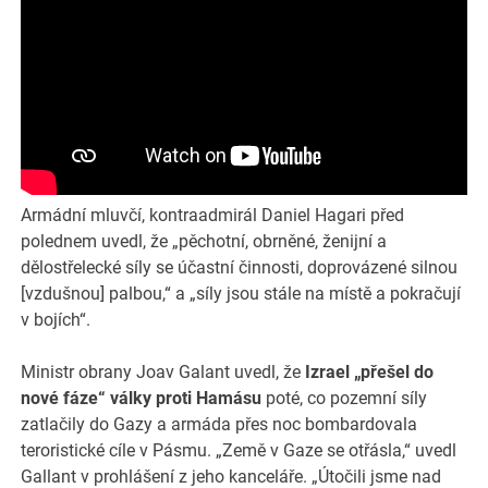
Armádní mluvčí, kontraadmirál Daniel Hagari před
polednem uvedl, že „pěchotní, obrněné, ženijní a
dělostřelecké síly se účastní činnosti, doprovázené silnou
[vzdušnou] palbou,“ a „síly jsou stále na místě a pokračují
v bojích“.
Ministr obrany Joav Galant uvedl, že
Izrael „přešel do
nové fáze“ války proti Hamásu
poté, co pozemní síly
zatlačily do Gazy a armáda přes noc bombardovala
teroristické cíle v Pásmu. „Země v Gaze se otřásla,“ uvedl
Gallant v prohlášení z jeho kanceláře. „Útočili jsme nad