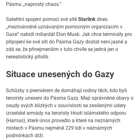
Pásmu „naprostý chaos.“
Satelitní spojení pomocí své sítě
Starlink
dnes
„mezinárodně uznávaným pomocným organizacím v
Gaze“ nabídl miliardář Elon Musk. Jak chce terminály pro
připojení ke své síti do Pásma Gazy dostat není jasné a
zdá se, že přinejmenším v tuto chvíle se jedná jen o
nerealistický příslib.
Situace unesených do Gazy
Schůzky s premiérem de domáhají rodiny těch, kdo byli
teroristy uneseni do Pásma Gazy. Mají oprávněné obavy o
osudy svých blízkých v souvislosti se zesílenými údery
izraelské armády na teroristy Hnutí islámského odporu
(Hamas), které únos provedlo a které na neznámých
místech v Pásmu nejméně 229 lidí v neznámých
podmínkách drží.