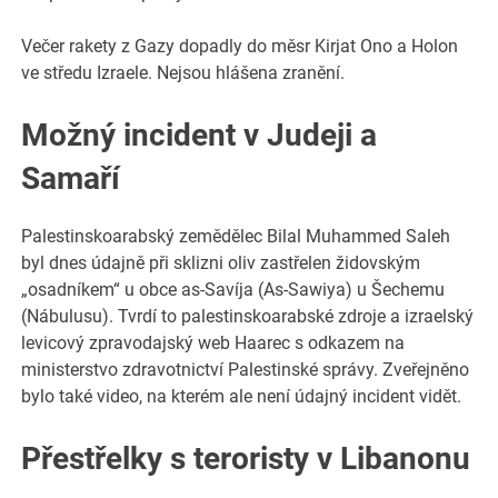
Večer rakety z Gazy dopadly do měsr Kirjat Ono a Holon
ve středu Izraele. Nejsou hlášena zranění.
Možný incident v Judeji a
Samaří
Palestinskoarabský zemědělec Bilal Muhammed Saleh
byl dnes údajně při sklizni oliv zastřelen židovským
„osadníkem“ u obce as-Savíja (As-Sawiya) u Šechemu
(Nábulusu). Tvrdí to palestinskoarabské zdroje a izraelský
levicový zpravodajský web Haarec s odkazem na
ministerstvo zdravotnictví Palestinské správy. Zveřejněno
bylo také video, na kterém ale není údajný incident vidět.
Přestřelky s teroristy v Libanonu