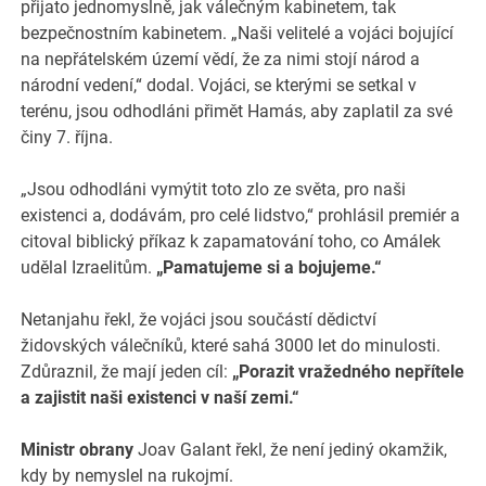
přijato jednomyslně, jak válečným kabinetem, tak
bezpečnostním kabinetem. „Naši velitelé a vojáci bojující
na nepřátelském území vědí, že za nimi stojí národ a
národní vedení,“ dodal. Vojáci, se kterými se setkal v
terénu, jsou odhodláni přimět Hamás, aby zaplatil za své
činy 7. října.
„Jsou odhodláni vymýtit toto zlo ze světa, pro naši
existenci a, dodávám, pro celé lidstvo,“ prohlásil premiér a
citoval biblický příkaz k zapamatování toho, co Amálek
udělal Izraelitům.
„Pamatujeme si a bojujeme.“
Netanjahu řekl, že vojáci jsou součástí dědictví
židovských válečníků, které sahá 3000 let do minulosti.
Zdůraznil, že mají jeden cíl:
„Porazit vražedného nepřítele
a zajistit naši existenci v naší zemi.“
Ministr obrany
Joav Galant řekl, že není jediný okamžik,
kdy by nemyslel na rukojmí.