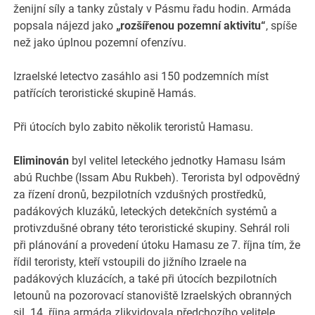
ženijní síly a tanky zůstaly v Pásmu řadu hodin. Armáda
popsala nájezd jako
„rozšířenou pozemní aktivitu“
, spíše
než jako úplnou pozemní ofenzívu.
Izraelské letectvo zasáhlo asi 150 podzemních míst
patřících teroristické skupině Hamás.
Při útocích bylo zabito několik teroristů Hamasu.
Eliminován
byl velitel leteckého jednotky Hamasu Isám
abú Ruchbe (Issam Abu Rukbeh). Terorista byl odpovědný
za řízení dronů, bezpilotních vzdušných prostředků,
padákových kluzáků, leteckých detekčních systémů a
protivzdušné obrany této teroristické skupiny. Sehrál roli
při plánování a provedení útoku Hamasu ze 7. října tím, že
řídil teroristy, kteří vstoupili do jižního Izraele na
padákových kluzácích, a také při útocích bezpilotních
letounů na pozorovací stanoviště Izraelských obranných
sil. 14. října armáda zlikvidovala předchozího velitele