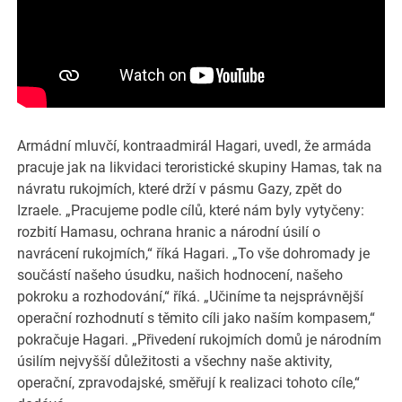
Armádní mluvčí, kontraadmirál Hagari, uvedl, že armáda
pracuje jak na likvidaci teroristické skupiny Hamas, tak na
návratu rukojmích, které drží v pásmu Gazy, zpět do
Izraele. „Pracujeme podle cílů, které nám byly vytyčeny:
rozbití Hamasu, ochrana hranic a národní úsilí o
navrácení rukojmích,“ říká Hagari. „To vše dohromady je
součástí našeho úsudku, našich hodnocení, našeho
pokroku a rozhodování,“ říká. „Učiníme ta nejsprávnější
operační rozhodnutí s těmito cíli jako naším kompasem,“
pokračuje Hagari. „Přivedení rukojmích domů je národním
úsilím nejvyšší důležitosti a všechny naše aktivity,
operační, zpravodajské, směřují k realizaci tohoto cíle,“