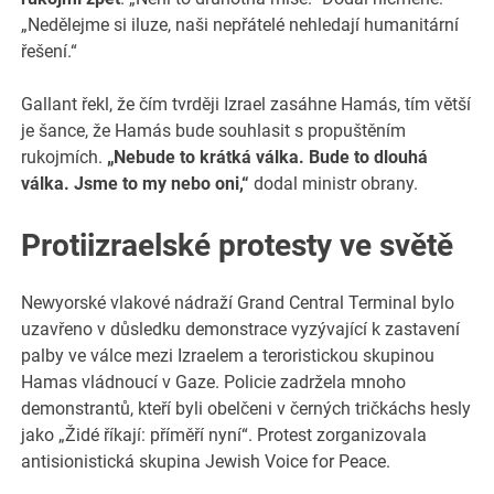
„Nedělejme si iluze, naši nepřátelé nehledají humanitární
řešení.“
Gallant řekl, že čím tvrději Izrael zasáhne Hamás, tím větší
je šance, že Hamás bude souhlasit s propuštěním
rukojmích.
„Nebude to krátká válka. Bude to dlouhá
válka. Jsme to my nebo oni,“
dodal ministr obrany.
Protiizraelské protesty ve světě
Newyorské vlakové nádraží Grand Central Terminal bylo
uzavřeno v důsledku demonstrace vyzývající k zastavení
palby ve válce mezi Izraelem a teroristickou skupinou
Hamas vládnoucí v Gaze. Policie zadržela mnoho
demonstrantů, kteří byli obelčeni v černých tričkáchs hesly
jako „Židé říkají: příměří nyní“. Protest zorganizovala
antisionistická skupina Jewish Voice for Peace.