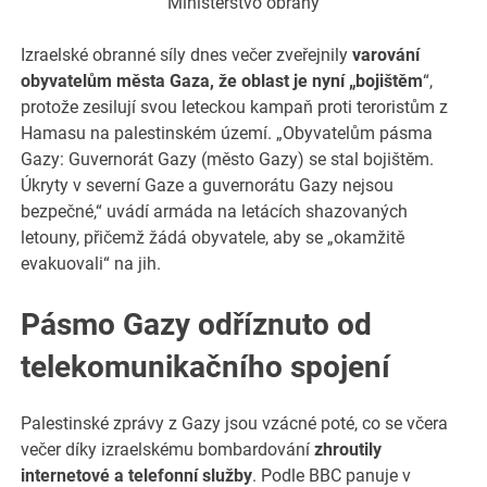
Ministerstvo obrany
Izraelské obranné síly dnes večer zveřejnily
varování
obyvatelům města Gaza, že oblast je nyní „bojištěm
“,
protože zesilují svou leteckou kampaň proti teroristům z
Hamasu na palestinském území. „Obyvatelům pásma
Gazy: Guvernorát Gazy (město Gazy) se stal bojištěm.
Úkryty v severní Gaze a guvernorátu Gazy nejsou
bezpečné,“ uvádí armáda na letácích shazovaných
letouny, přičemž žádá obyvatele, aby se „okamžitě
evakuovali“ na jih.
Pásmo Gazy odříznuto od
telekomunikačního spojení
Palestinské zprávy z Gazy jsou vzácné poté, co se včera
večer díky izraelskému bombardování
zhroutily
internetové a telefonní služby
. Podle BBC panuje v