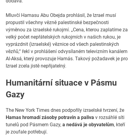
dodává.
Mluvčí Hamasu Abu Obejda prohlásil, že Izrael musí
propustil všechny vězně palestinské bezpečnosti
výměnou za izraelské rukojmí. „Cena, kterou zaplatíme za
velký počet nepřátelských rukojmích v našich rukou, je
vyprázdnit (izraelské) věznice od všech palestinských
vězňů,“ řekl v prohlášení odvysílaném televizním kanálem
Al-Aksá, který provozuje Hamás. Takový požadavek je pro
Izrael zcela jistě nepřijatelný.
Humanitární situace v Pásmu
Gazy
The New York Times dnes podpořily izraelské tvrzení, že
Hamas hromadí zásoby potravin a paliva
v rozsáhlé síti
tunelů pod Pásmem Gazy,
a nedává je obyvatelům
, kteří
je zoufale potřebují.