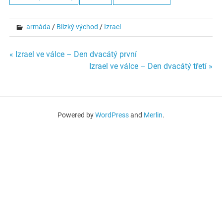
armáda
/
Blízký východ
/
Izrael
Navigace
« Izrael ve válce – Den dvacátý první
Izrael ve válce – Den dvacátý třetí »
pro
příspěvek
Powered by
WordPress
and
Merlin
.