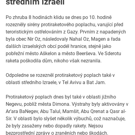
středním Izraeli
Po zhruba 8 hodinách klidu se dnes po 10. hodině
rozezněly sirény protiraketového poplachu, varující před
teroristickým ostřelováním z Gazy. Prvním z napadených
byla obec Nir Oz, následovaly Nahal Oz, Magen a řada
dalších izraelských obcí podél hranice, stejně jako
pobřežní město Aškelon a město Beerševa. Ve Sderotu
raketa poškodila dům, nikoho však nezranila.
Odpoledne se rozezněl protiraketový poplach také v
oblasti středního Izraele, v Tel Avivu a Bat Jam.
Protiraketový poplach dnes byl také v oblasti jižního
Negevu, poblíž města Dimona. Výstrahy byly aktivovány v
Ar’ara BaNegev, Abu Talul, Mamšit, Abu Qrenat a Qasr al-
Sir. V oblasti bylo slyšet několik výbuchů, což naznačuje,
že byly zasaženy nebo dopadly rakety. Nejsou
bezprostřední zprávy o zraněních nebo škodách.