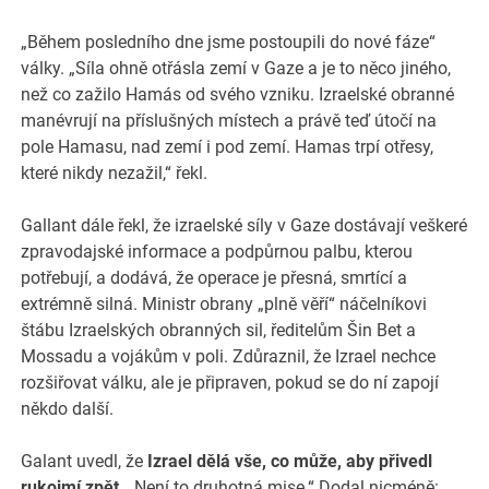
„Během posledního dne jsme postoupili do nové fáze“
války. „Síla ohně otřásla zemí v Gaze a je to něco jiného,
než co zažilo Hamás od svého vzniku. Izraelské obranné
manévrují na příslušných místech a právě teď útočí na
pole Hamasu, nad zemí i pod zemí. Hamas trpí otřesy,
které nikdy nezažil,“ řekl.
Gallant dále řekl, že izraelské síly v Gaze dostávají veškeré
zpravodajské informace a podpůrnou palbu, kterou
potřebují, a dodává, že operace je přesná, smrtící a
extrémně silná. Ministr obrany „plně věří“ náčelníkovi
štábu Izraelských obranných sil, ředitelům Šin Bet a
Mossadu a vojákům v poli. Zdůraznil, že Izrael nechce
rozšiřovat válku, ale je připraven, pokud se do ní zapojí
někdo další.
Galant uvedl, že
Izrael dělá vše, co může, aby přivedl
rukojmí zpět
. „Není to druhotná mise.“ Dodal nicméně: