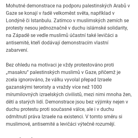
Mohutné demonstrace na podporu palestinských Arabů v
Gaze se konají v řadě velkoměst světa, například v
Londýně či Istanbulu. Zatímco v muslimských zemích se
protesty nesou jednoznačně v duchu islámské solidarity,
na Západě se vedle muslimů účastní také levičáci a
antisemité, kteří dodávají demonstracím vlastní
zabarvení.
Bez ohledu na motivaci je vždy protestováno proti
„masakru“ palestinských muslimů v Gaze, přičemž je
zcela ignorováno, že válku vyvolal přepad Izraele
gazanskými teroristy a vraždy více než 1000
mírumilovných izraelských civilistů, mezi nimi mnoha žen,
dětí a starých lidí. Demonstrace jsou bez výjimky nejen v
duchu protestu proti současné válce, ale i v duchu
odmítnutí práva Izraele na existenci. V tomto směru si
muslimové, antisemité a levičáci výtečně rozumějí.