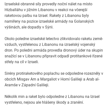
Izraelské obranné síly provedly noční nálet na místo
Hizballáhu v jižním Libanonu v reakci na včerejší
raketovou palbu na Izrael. Rakety z Libanonu byly
namířeny na pozice izraelské armády na Golanských
výšinách, ale dopadly v Sýrii.
Okolo poledne izraelské letectvo zlikvidovalo raketu země-
vzduch, vystřelenou z Libanonu na izraelský vojenský
dron. Po poledni armáda provedla dronový úder na skupin
snažící se v Libanonu připravit odpadl protitankové řízené
střely na cíl v Izraeli.
Sirény protiraketového poplachu se odpoledne rozezněly v
obcích Misgav Am a Margaliot v Horní Galileji a Arab al-
Aramše v Západní Galileji.
Několik min a raket bylo odpoledne z Libanonu na Izrael
vystřeleno, nejsou ale hlášeny škody a zranění.