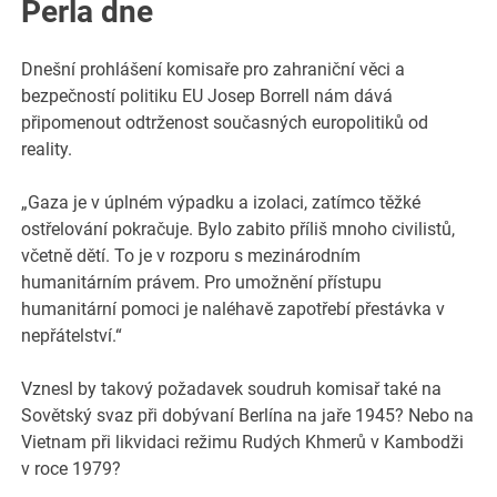
Perla dne
Dnešní prohlášení komisaře pro zahraniční věci a
bezpečností politiku EU Josep Borrell nám dává
připomenout odtrženost současných europolitiků od
reality.
„Gaza je v úplném výpadku a izolaci, zatímco těžké
ostřelování pokračuje. Bylo zabito příliš mnoho civilistů,
včetně dětí. To je v rozporu s mezinárodním
humanitárním právem. Pro umožnění přístupu
humanitární pomoci je naléhavě zapotřebí přestávka v
nepřátelství.“
Vznesl by takový požadavek soudruh komisař také na
Sovětský svaz při dobývaní Berlína na jaře 1945? Nebo na
Vietnam při likvidaci režimu Rudých Khmerů v Kambodži
v roce 1979?