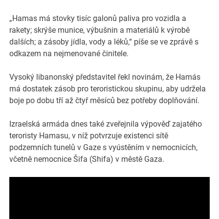
„Hamas má stovky tisíc galonů paliva pro vozidla a
rakety; skrýše munice, výbušnin a materiálů k výrobě
dalších; a zásoby jídla, vody a léků,“ píše se ve zprávě s
odkazem na nejmenované činitele.
Vysoký libanonský představitel řekl novinám, že Hamás
má dostatek zásob pro teroristickou skupinu, aby udržela
boje po dobu tří až čtyř měsíců bez potřeby doplňování.
Izraelská armáda dnes také zveřejnila výpověď zajatého
teroristy Hamasu, v níž potvrzuje existenci sítě
podzemních tunelů v Gaze s vyústěním v nemocnicích,
včetně nemocnice Šifa (Shifa) v městě Gaza.