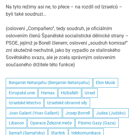
Na tyto režimy asi ne, to přece – na rozdíl od Izraelců –
byli také soudruzi…
(oslovení „Compañero“, tedy soudruh, je oficiálním
oslovením členů Španělské socialistické dělnické strany –
PSOE, jejímž je Borell členem; oslovení „soudruh komisař“
zní skutečně nechutně, jako by vypadlo ze stalinského
Sovětského svazu, ale je zcela správným oslovením
současného držitele této funkce)
Benjamin Netanjahu (Benjamin Netanyahu)
Elon Musk
Evropská unie
Hamas
Hizballáh
Izrael
Izraelské letectvo
Izraelské obranné síly
Joav Galant (Yoav Gallant)
Josep Borrell
Judea (Judsko)
Libanon
Operace Železné meče
Pásmo Gazy (Gaza)
Samaří (Samařsko)
Starlink
telekomunikace