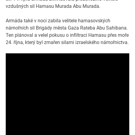
vzdušných sil Hamasu Murada Abu Murada.
Armáda také v noci zabila velitele hamasovských
námořních sil Brigády města Gaza Rateba Abu Sahibana.
Ten plánoval a velel pokusu o infiltraci Hamasu přes moře
24. října, který byl zmařen silami izraelského námořnictva.